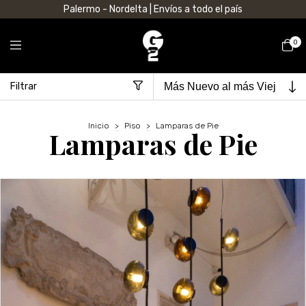
Palermo - Nordelta | Envíos a todo el país
0
Filtrar
Inicio
>
Piso
>
Lamparas de Pie
Lamparas de Pie