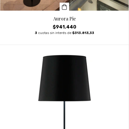
Aurora Pie
$941.440
3
cuotas sin interés de
$313.813,33