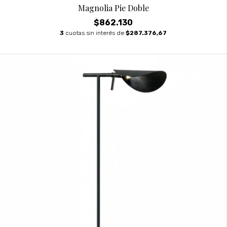
Magnolia Pie Doble
$862.130
3
cuotas sin interés de
$287.376,67