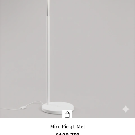
Miro Pie 4L Met