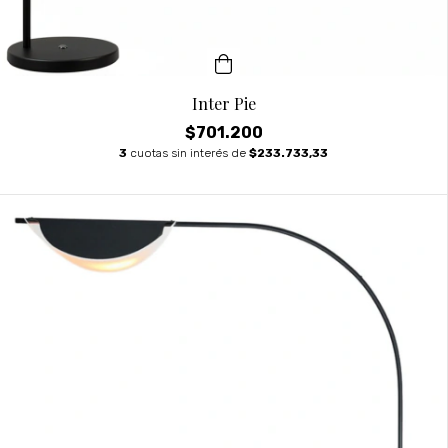
Inter Pie
$701.200
3
cuotas sin interés de
$233.733,33