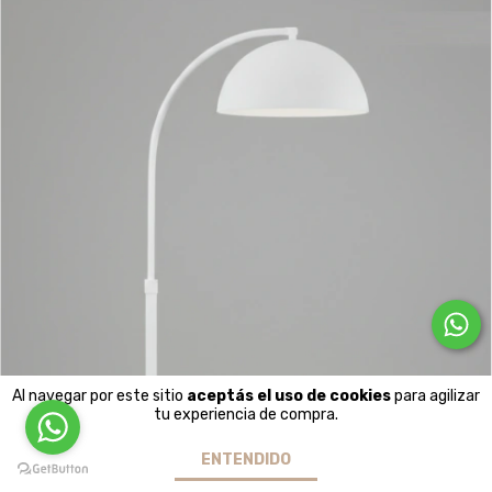
Al navegar por este sitio
aceptás el uso de cookies
para agilizar
tu experiencia de compra.
ENTENDIDO