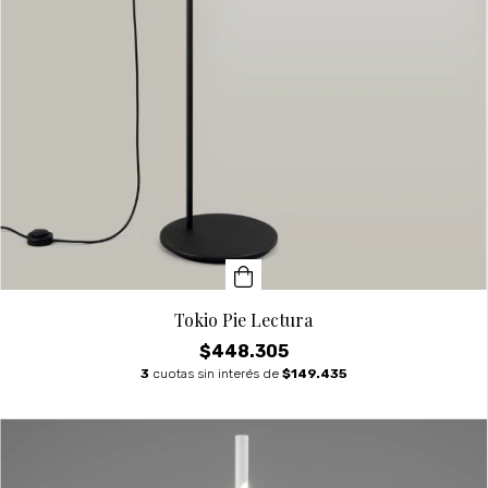
Tokio Pie Lectura
$448.305
3
cuotas sin interés de
$149.435