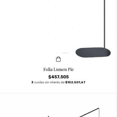
Folia Lumen Pie
$457.505
3
cuotas sin interés de
$152.501,67