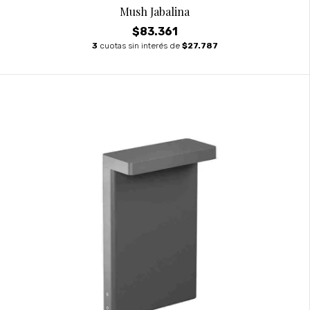
Mush Jabalina
$83.361
3
cuotas sin interés de
$27.787