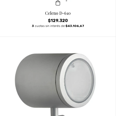
Celeno D-610
$129.320
3
cuotas sin interés de
$43.106,67