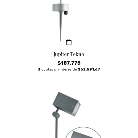
Jupiter Tekno
$187.775
3
cuotas sin interés de
$62.591,67