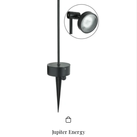
Jupiter Energy