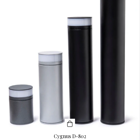
Cygnus D-802