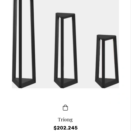
Triong
$202.245