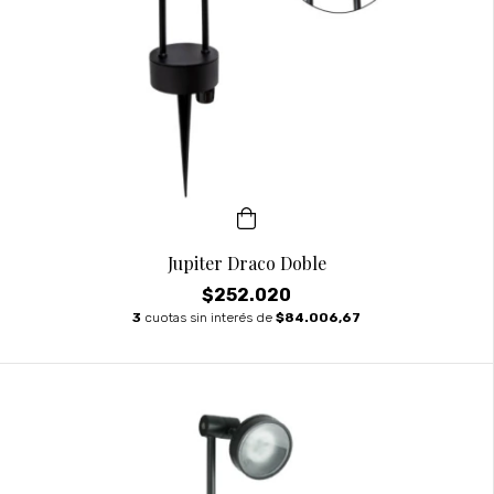
Jupiter Draco Doble
$252.020
3
cuotas sin interés de
$84.006,67