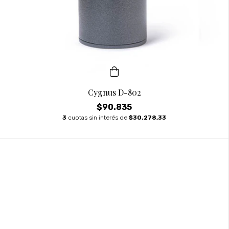
Cygnus D-802
$90.835
3
cuotas sin interés de
$30.278,33