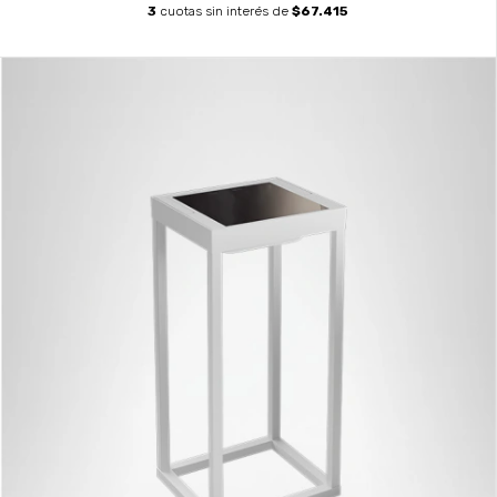
3
cuotas sin interés de
$67.415