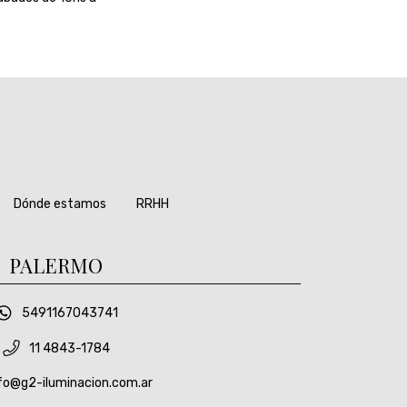
Dónde estamos
RRHH
PALERMO
5491167043741
11 4843-1784
fo@g2-iluminacion.com.ar