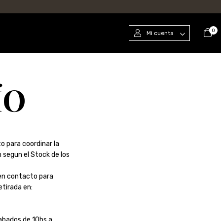
0
Mi cuenta
ÍO
 para coordinar la
 segun el Stock de los
en contacto para
etirada en:
Sabados de 10hs a