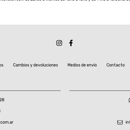
os
Cambios y devoluciones
Medios de envío
Contacto
28
8
.com.ar
in