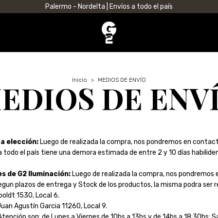
Palermo - Nordelta | Envíos a todo el país
Inicio
>
MEDIOS DE ENVÍO
EDIOS DE ENV
a elección:
Luego de realizada la compra, nos pondremos en contacto
 todo el país tiene una demora estimada de entre 2 y 10 días habiliden
s de G2 Iluminación:
Luego de realizada la compra, nos pondremos 
egun plazos de entrega y Stock de los productos, la misma podra ser r
ldt 1530, Local 6.
Juan Agustín Garcia 11260, Local 9.
Atención son: de Lunes a Viernes de 10hs a 13hs y de 14hs a 18:30hs; 