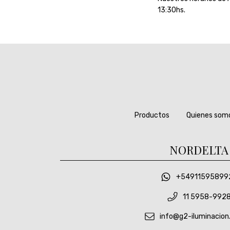
13:30hs.
Productos
Quienes som
NORDELTA
+54911595899
11 5958-992
info@g2-iluminacion