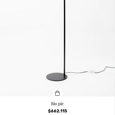
Rio pie
$662.115