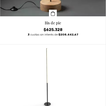
Bis de pie
$625.328
3
cuotas sin interés de
$208.442,67