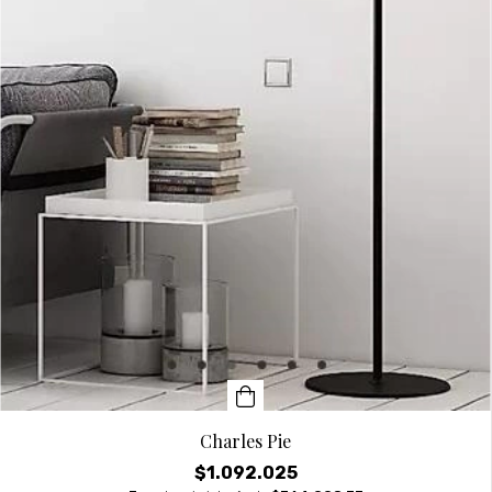
Charles Pie
$1.092.025