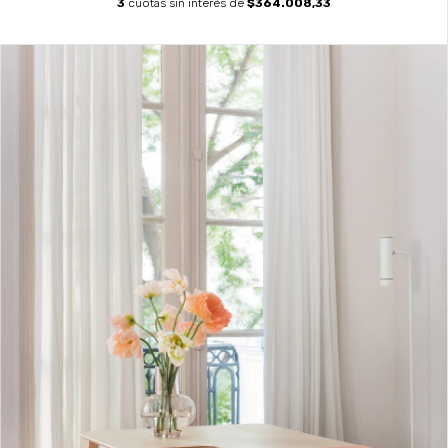
3
cuotas sin interés de
$364.008,33