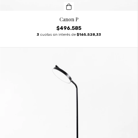
Canon P
$496.585
3
cuotas sin interés de
$165.528,33