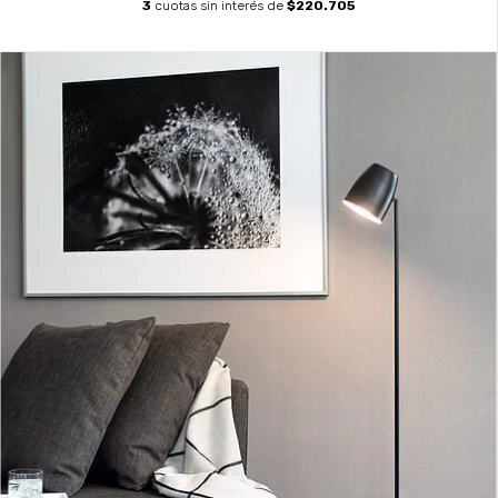
3
cuotas sin interés de
$220.705