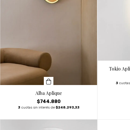
Tokio Apl
3
cuotas
Alba Aplique
$744.880
3
cuotas sin interés de
$248.293,33