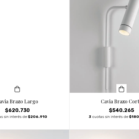
avia Brazo Largo
Cavia Brazo Cor
$620.730
$540.265
s sin interés de
$206.910
3
cuotas sin interés de
$180