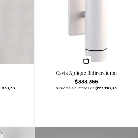
Cavia Aplique Bidireccional
$333.355
.933,33
3
cuotas sin interés de
$111.118,33