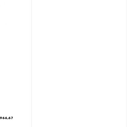
.966,67