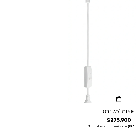
Ona Aplique M
$275.900
3
cuotas sin interés de
$91