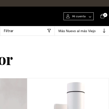
0
Mi cuenta
Filtrar
or