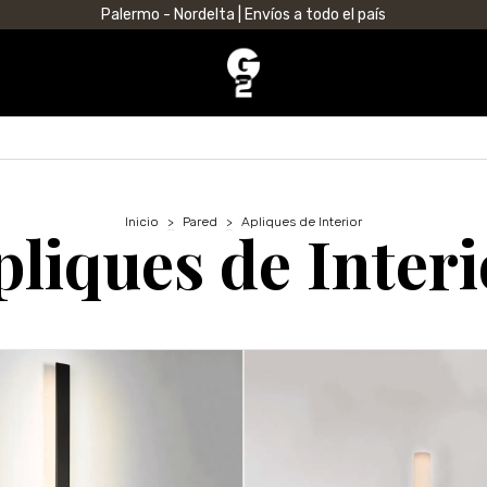
Palermo - Nordelta | Envíos a todo el país
Inicio
>
Pared
>
Apliques de Interior
pliques de Interi