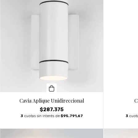
Cavia Aplique Unidireccional
C
$287.375
3
cuotas sin interés de
$95.791,67
3
cuota