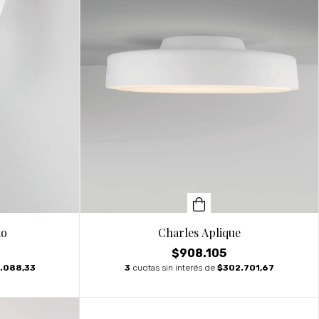
to
Charles Aplique
$908.105
.088,33
3
cuotas sin interés de
$302.701,67