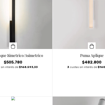
ique Simetrico/Asimetrico
Puma Aplique
$505.780
$482.800
 sin interés de
$168.593,33
3
cuotas sin interés de
$160