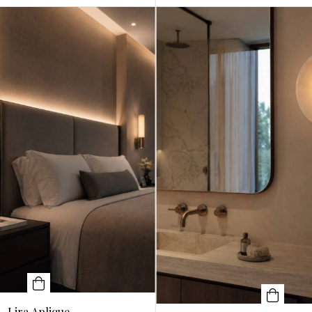
Lira Aplique