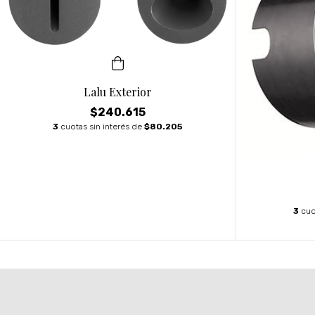
Lalu Exterior
$240.615
3
cuotas sin interés de
$80.205
3
cuo