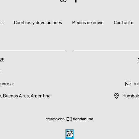
os
Cambios y devoluciones
Medios de envío
Contacto
28
8
.com.ar
in
a, Buenos Aires, Argentina
Humbold