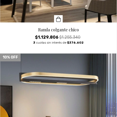
Ramla colgante chico
$1.129.806
$1.255.340
3
cuotas sin interés de
$376.602
10
% OFF