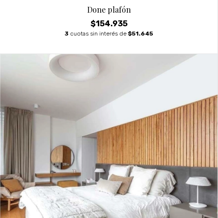
Done plafón
$154.935
3
cuotas sin interés de
$51.645