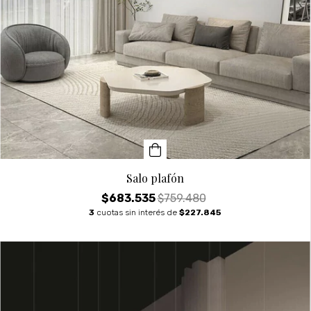
Salo plafón
$683.535
$759.480
3
cuotas sin interés de
$227.845