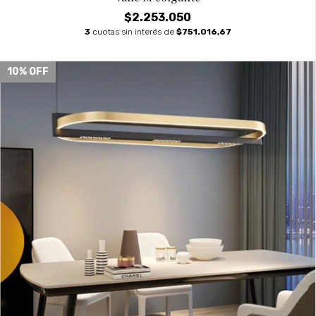
$2.253.050
3
cuotas sin interés de
$751.016,67
10
% OFF