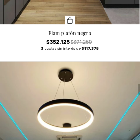
Flam plafón negro
$352.125
$391.250
3
cuotas sin interés de
$117.375