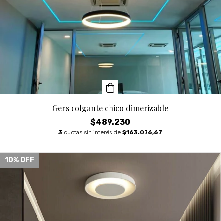
Gers colgante chico dimerizable
$489.230
3
cuotas sin interés de
$163.076,67
10
% OFF