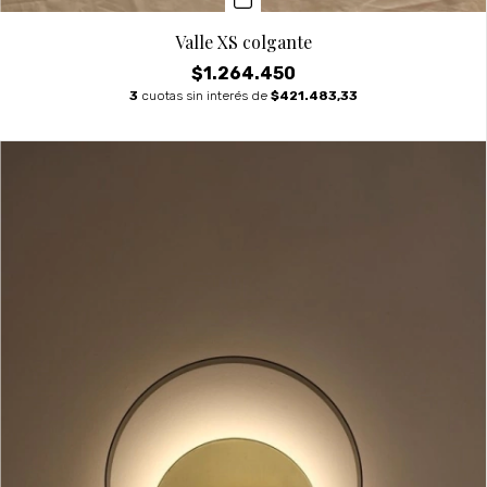
Valle XS colgante
$1.264.450
3
cuotas sin interés de
$421.483,33