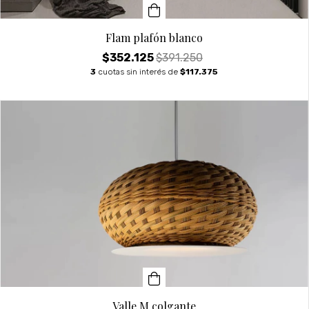
Flam plafón blanco
$352.125
$391.250
3
cuotas sin interés de
$117.375
Valle M colgante